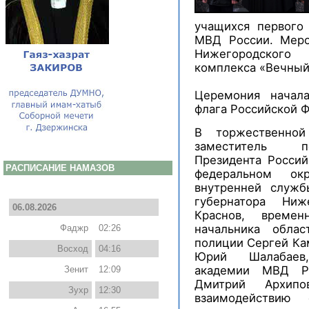
учащихся первого
МВД России. Меро
Нижегородского
комплекса «Вечный
Церемония начала
флага Российской 
В торжественной
заместитель по
Президента Росси
РАСПИСАНИЕ НАМАЗОВ
федеральном ок
внутренней служб
губернатора Ниж
06.08.2026
Краснов, времен
начальника обла
Фаджр
02:26
полиции Сергей Ка
Восход
04:16
Юрий Шалабаев,
академии МВД Ро
Зенит
12:09
Дмитрий Архипо
Зухр
12:30
взаимодействию